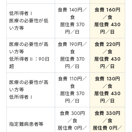
食費 140円／
食費
160
円
低所得者Ⅰ
食
／食
医療の必要性が低
居住費 370
居住費
430
い方等
円／日
円／日
医療の必要性が高
食費 190円／
食費
220
円
い方等
食
／食
低所得者Ⅱ：90日
居住費 370
居住費
430
超
円／日
円／日
食費 110円／
食費
130
円
医療の必要性が高
食
／食
い方等
居住費 370
居住費
430
低所得者Ⅰ
円／日
円／日
食費 300円
食費
330
円
／食
／食
指定難病患者等
居住費 0円／
居住費
0
円／