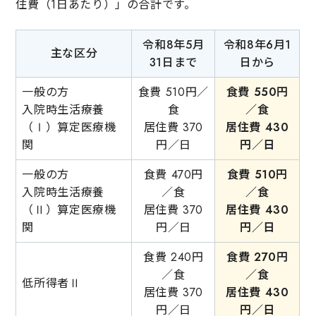
住費（1日あたり）」の合計です。
令和8年5月
令和8年6月1
主な区分
31日まで
日から
一般の方
食費 510円／
食費
550
円
入院時生活療養
食
／食
（Ⅰ）算定医療機
居住費 370
居住費
430
関
円／日
円／日
一般の方
食費 470円
食費
510
円
入院時生活療養
／食
／食
（Ⅱ）算定医療機
居住費 370
居住費
430
関
円／日
円／日
食費 240円
食費
270
円
／食
／食
低所得者Ⅱ
居住費 370
居住費
430
円／日
円／日