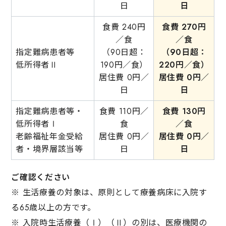
日
日
食費 240円
食費
270
円
／食
／食
指定難病患者等
（90日超：
（
90
日超：
低所得者Ⅱ
190円／食）
220
円／食）
居住費 0円／
居住費
0
円／
日
日
指定難病患者等・
食費 110円／
食費
130
円
低所得者Ⅰ
食
／食
老齢福祉年金受給
居住費 0円／
居住費
0
円／
者・境界層該当等
日
日
ご確認ください
※ 生活療養の対象は、原則として療養病床に入院す
る65歳以上の方です。
※ 入院時生活療養（Ⅰ）（Ⅱ）の別は、医療機関の