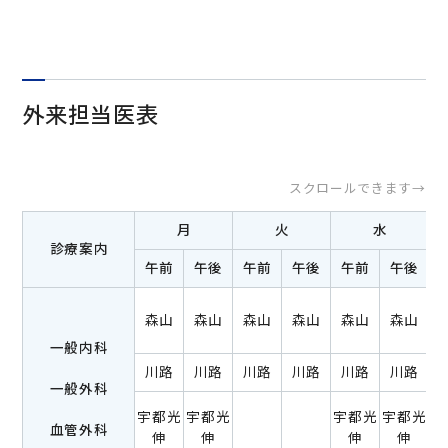
外来担当医表
スクロールできます→
月
火
水
診療案内
午前
午後
午前
午後
午前
午後
森山
森山
森山
森山
森山
森山
第
一般内科
川路
川路
川路
川路
川路
川路
一般外科
宇都光
宇都光
宇都光
宇都光
宇
血管外科
伸
伸
伸
伸