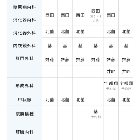
糖尿病内科
西田
西田
西田
西田
西田
第2・4
消化器内科
のみ
北薗
北薗
北薗
北薗
北薗
消化器外科
内視鏡外科
基
基
基
基
基
基
肛門外科
齊藤
齊藤
齊藤
齊藤
齊藤
齊藤
井畔
井畔
久
宇都翔
宇都翔
宇
形成外科
予約制
予約制
甲状腺
北薗
北薗
北薗
北薗
北薗
基
腹膜播種
予約制
肝臓内科